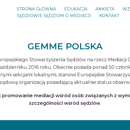
STRONA GŁÓWNA
EDUKACJA
ANKIETA
WZ
SĘDZIOWIE SĘDZIOM O MEDIACJI
KONTAKT
GEMME POLSKA
uropejskiego Stowarzyszenia Sędziów na rzecz Mediacj
aździerniku 2016 roku. Obecnie posiada ponad 50 człon
nymi sekcjami lokalnymi, stanowi Europejskie Stowarzy
rządową organizacją posiadającą aktualnie status obserw
est promowanie mediacji wśród osób związanych z wym
szczególności wśród sędziów
.