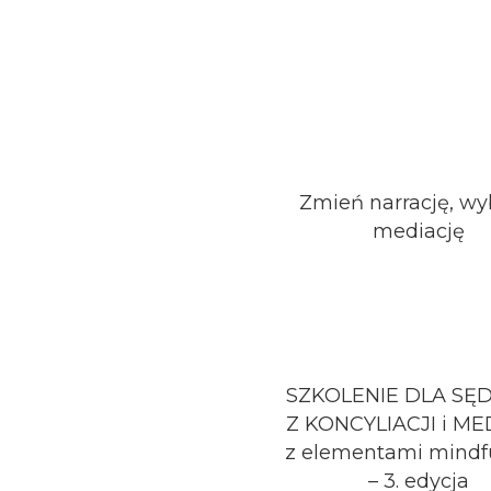
Zmień narrację, wy
mediację
SZKOLENIE DLA SĘ
Z KONCYLIACJI i ME
z elementami mindf
– 3. edycja