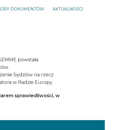
ORY DOKUMENTÓW
AKTUALNOŚCI
i GEMME powstała
ków.
szenie Sędziów na rzecz
atora w Radzie Europy.
iarem sprawiedliwości, w