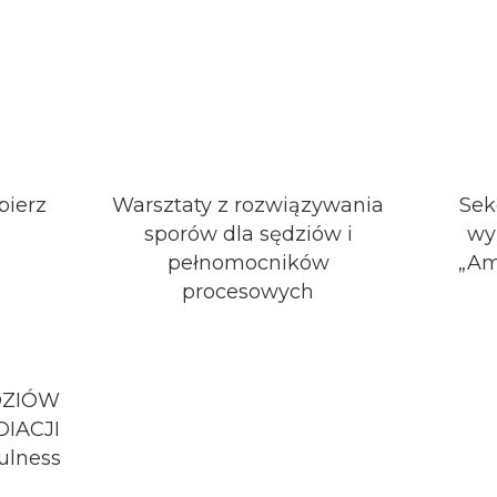
bierz
Warsztaty z rozwiązywania
Sek
sporów dla sędziów i
wy
pełnomocników
„Am
procesowych
DZIÓW
DIACJI
ulness