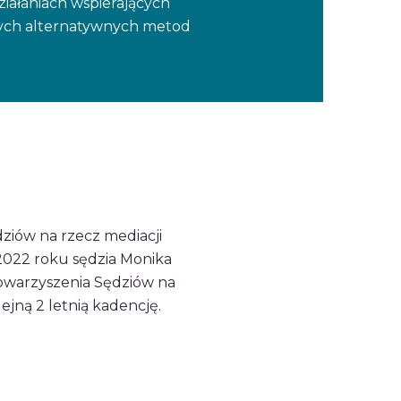
iałaniach wspierających
nnych alternatywnych metod
dziów na rzecz mediacji
022 roku sędzia Monika
towarzyszenia Sędziów na
jną 2 letnią kadencję.