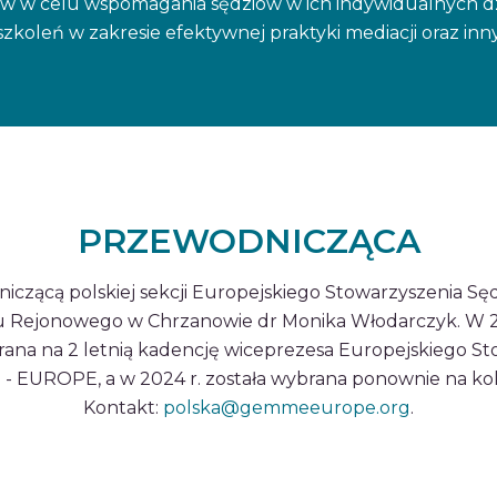
w w celu wspomagania sędziów w ich indywidualnych dz
szkoleń w zakresie efektywnej praktyki mediacji oraz i
PRZEWODNICZĄCA
niczącą polskiej sekcji Europejskiego Stowarzyszenia Sę
u Rejonowego w Chrzanowie dr Monika Włodarczyk. W 2
ana na 2 letnią kadencję wiceprezesa Europejskiego S
- EUROPE, a w 2024 r. została wybrana ponownie na kole
Kontakt:
polska@gemmeeurope.org
.