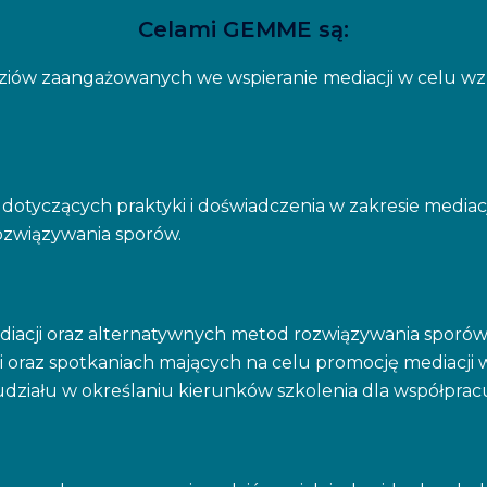
Celami GEMME są:
iów zaangażowanych we wspieranie mediacji w celu wzm
tyczących praktyki i doświadczenia w zakresie mediacji,
ozwiązywania sporów.
diacji oraz alternatywnych metod rozwiązywania sporów
i oraz spotkaniach mających na celu promocję mediacji
 udziału w określaniu kierunków szkolenia dla współpra