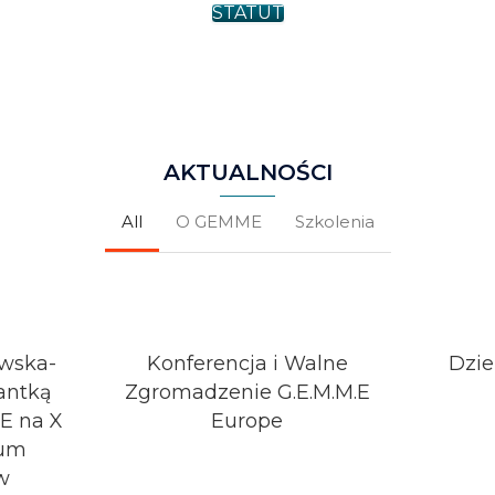
STATUT
AKTUALNOŚCI
All
O GEMME
Szkolenia
owska-
Konferencja i Walne
Dzie
antką
Zgromadzenie G.E.M.M.E
ME na X
Europe
rum
w