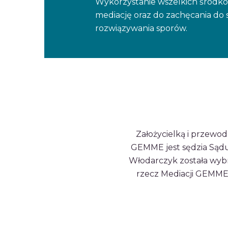
Wykorzystanie wszelkich środkó
mediację oraz do zachęcania do 
rozwiązywania sporów.
Założycielką i przewod
GEMME jest sędzia Sąd
Włodarczyk została wybr
rzecz Mediacji GEMME 