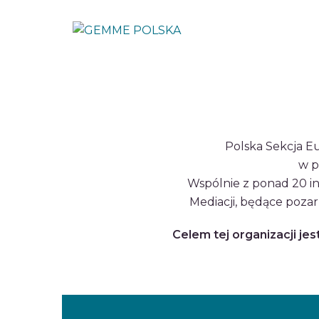
Przejdź
do
treści
Polska Sekcja E
w p
Wspólnie z ponad 20 in
Mediacji, będące poza
Celem tej organizacji j