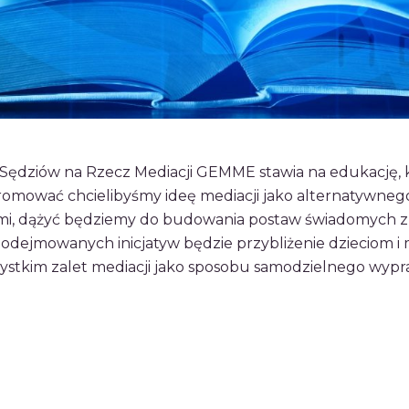
Sędziów na Rzecz Mediacji GEMME stawia na edukację, kt
 promować chcielibyśmy ideę mediacji jako alternatywne
słymi, dążyć będziemy do budowania postaw świadomych 
podejmowanych inicjatyw będzie przybliżenie dzieciom i
wszystkim zalet mediacji jako sposobu samodzielnego wy