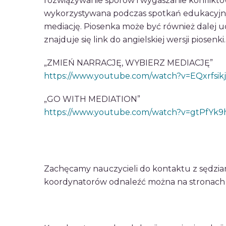
rozwiązywanie sporów i wygaszanie konfliktów
wykorzystywana podczas spotkań edukacyjny
mediację. Piosenka może być również dalej
znajduje się link do angielskiej wersji piosenki.
„ZMIEŃ NARRACJĘ, WYBIERZ MEDIACJĘ”
https://www.youtube.com/watch?v=EQxrfsikj
„GO WITH MEDIATION”
https://www.youtube.com/watch?v=gtPfYk
Zachęcamy nauczycieli do kontaktu z sędzia
koordynatorów odnaleźć można na stronach 