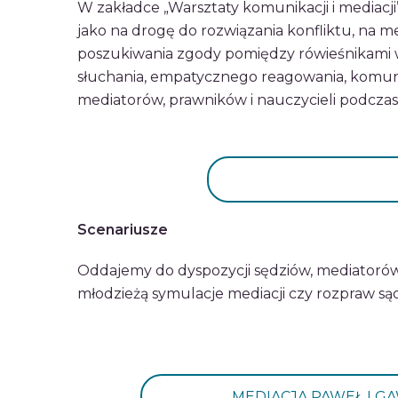
W zakładce „Warsztaty komunikacji i mediacj
jako na drogę do rozwiązania konfliktu, na 
poszukiwania zgody pomiędzy rówieśnikami w 
słuchania, empatycznego reagowania, komunik
mediatorów, prawników i nauczycieli podcza
Scenariusze
Oddajemy do dyspozycji sędziów, mediatorów 
młodzieżą symulacje mediacji czy rozpraw są
MEDIACJA PAWEŁ I G