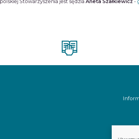
polskiej Stowarzyszenia jest sędzia
Aneta Szałkiewicz
-
Inform
Używamy pli