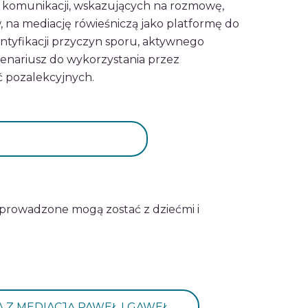
ej komunikacji, wskazujących na rozmowę,
, na mediację rówieśniczą jako platformę do
ntyfikacji przyczyn sporu, aktywnego
cenariusz do wykorzystania przez
ć pozalekcyjnych.
eprowadzone mogą zostać z dziećmi i
Z MEDIACJĄ PAWEŁ I GAWEŁ