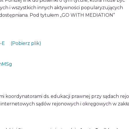
. Poniżej link do piosenki o tym tytule, która może być
ch i wszystkich innych aktywności popularyzujących
 udostępniana. Pod tytułem „GO WITH MEDIATION”
-E
(Pobierz plik)
9hMSg
mi koordynatorami ds. edukacji prawnej przy sądach re
internetowych sądów rejonowych i okręgowych w zakła